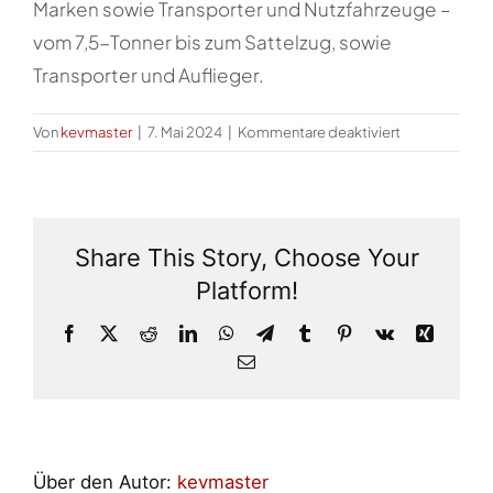
Marken sowie Transporter und Nutzfahrzeuge –
vom 7,5-Tonner bis zum Sattelzug, sowie
Transporter und Auflieger.
für
Von
kevmaster
|
7. Mai 2024
|
Kommentare deaktiviert
Welche
Fahrzeuge
werden
in
Share This Story, Choose Your
der
Werkstatt
Platform!
angenommen
Facebook
X
Reddit
LinkedIn
WhatsApp
Telegram
Tumblr
Pinterest
Vk
Xing
E-
Mail
Über den Autor:
kevmaster